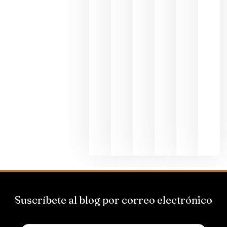
dedicada
al godello
junio 24,
2026
La apuest
de
Bodegas
Hispano
Suizas por
el magnu
que desafí
al
Champagn
junio 24,
2026
Suscríbete al blog por correo electrónico