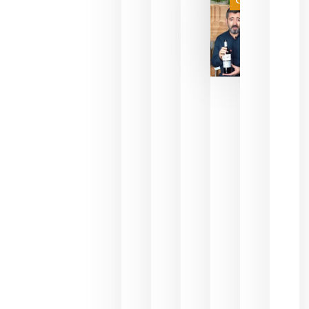
Categoría
final
julio 16,
2026
La FEV
critica la
reducción
de las
ayudas a
la
promoción
del vino y
alerta del
impacto
para las
bodegas
españolas
julio 13,
2026
HIP 2027
reunirá en
Madrid al
sector
Horeca
para defini
las