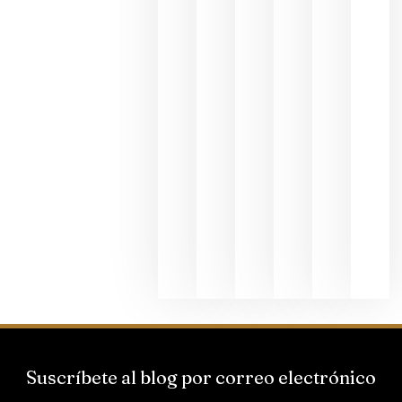
exposició
fotográfic
dedicada
al godello
junio 24,
2026
La apuest
de
Bodegas
Hispano
Suizas por
el magnu
que desafí
al
Champagn
junio 24,
2026
Suscríbete al blog por correo electrónico