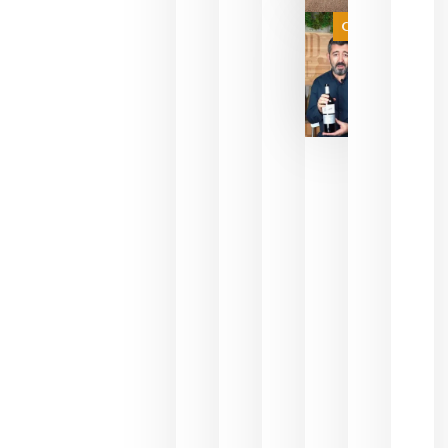
juegue la
Categoría
final
julio 16,
2026
La FEV
critica la
reducción
de las
ayudas a
la
promoción
del vino y
alerta del
impacto
para las
bodegas
españolas
julio 13,
2026
HIP 2027
reunirá en
Madrid al
sector
Horeca