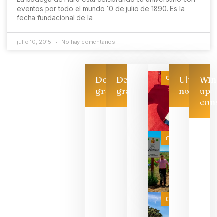
eventos por todo el mundo 10 de julio de 1890. Es la
fecha fundacional de la
julio 10, 2015
No hay comentarios
Categoría
Descarga
Descarga
Ultimas
Win
gratis
gratis
noticias
up
con
Las 7
bodegas
que ya
Categoría
pueden
descorcha
sus vinos
para
celebrar
que su
selección
es
Categoría
campeona
del mundo