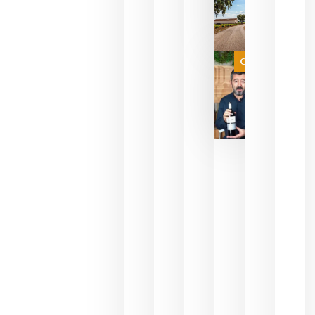
sin
necesidad
de espera
a que se
juegue la
Categoría
final
julio 16,
2026
La FEV
critica la
reducción
de las
ayudas a
la
promoción
del vino y
alerta del
impacto
para las
bodegas
españolas
julio 13,
2026
HIP 2027
reunirá en