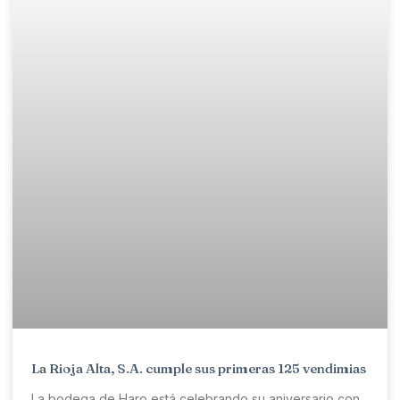
La Rioja Alta, S.A. cumple sus primeras 125 vendimias
La bodega de Haro está celebrando su aniversario con