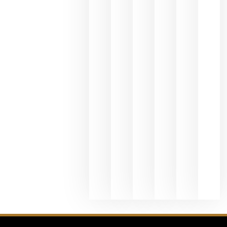
del Duero
y
Valdeorras
en una
exposició
fotográfic
dedicada
al godello
junio 24,
2026
La apuest
de
Bodegas
Hispano
Suizas por
el magnu
que desafí
al
Champagn
junio 24,
2026