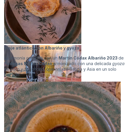
Viaje atlántico con Albariño y gyoza
La armonía continuó con un
Martín Códax Albariño 2023
de
Bodegas Martín Códax
armonizado con una delicada
gyoza
de pato y zanahoria
, que enlazó Galicia y Asia en un solo
bocado.