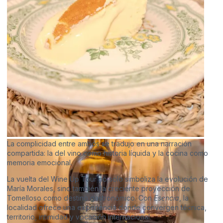
La complicidad entre ambos se tradujo en una narración
compartida: la del vino como historia líquida y la cocina como
memoria emocional.
La vuelta del Wine Up Tour no solo simboliza la evolución de
María Morales, sino también la creciente proyección de
Tomelloso como destino gastronómico. Con
Esencia
, la
localidad ofrece una experiencia donde convergen técnica,
territorio, intimidad y vocación internacional.