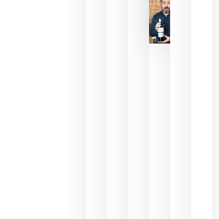
2026
La FEV
critica la
reducción
de las
ayudas a
la
promoción
del vino y
alerta del
impacto
para las
bodegas
españolas
julio 13,
2026
HIP 2027
reunirá en
Madrid al
sector
Horeca
para defini
las
prioridade