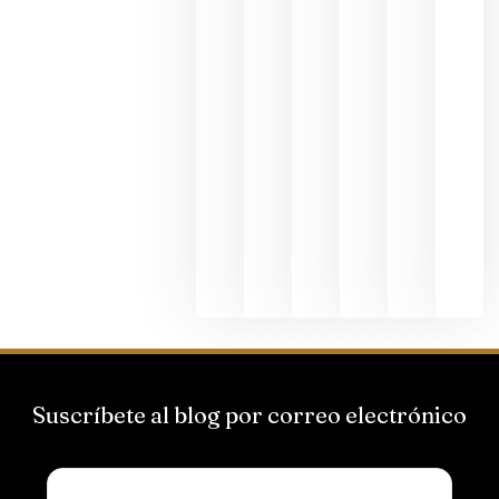
al godello
junio 24,
2026
La apuest
de
Bodegas
Hispano
Suizas por
el magnu
que desafí
al
Champagn
junio 24,
2026
Suscríbete al blog por correo electrónico