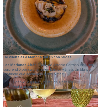
De vuelta a La Mancha: Airén con raíces
Las Marianas Airén 2023
, de Antonio Serrano Viticultor,
sorprendió por su crianza en barrica y tinaja. Un blanco
profundo que acompañó a dos platos:
Cogollo, espuma y pesto de albahaca
Vieira especial