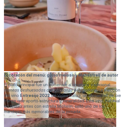
El corazón del menú: guiso meloso y Monastrell de autor
El plato principal fue un homenaje al recetario tradicional:
manitas deshuesadas con garbanzo pedrosillano
. La elección
del vino
Entresijo 2022
de Vides Caliza, un Monastrell de pie
franco que aportó estructura y mineralidad. Este vino, habitual
en restaurantes con estrella Michelin, selló uno de los
maridajes más memorables de la jornada.