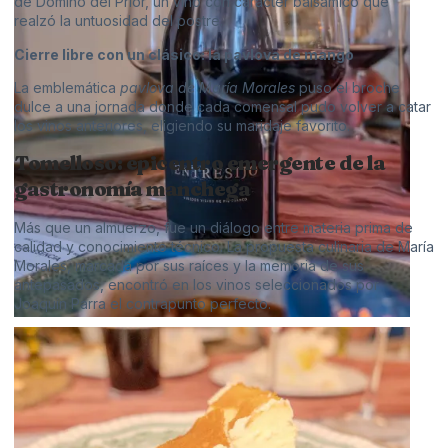
de Domino del Prior, un vino con carácter balsámico que
realzó la untuosidad del postre.
Cierre libre con un clásico: la pavlova de mango
La emblemática
pavlova de María Morales
puso el broche
dulce a una jornada donde cada comensal pudo volver a catar
los vinos anteriores, eligiendo su maridaje favorito.
Tomelloso: epicentro emergente de la
gastronomía manchega
Más que un almuerzo, fue un diálogo entre materia prima de
calidad y conocimiento técnico. La propuesta culinaria de María
Morales, marcada por sus raíces y la memoria de sus
antepasados, encontró en los vinos seleccionados por
Joaquín Parra el contrapunto perfecto.