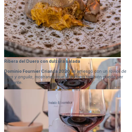
Ribera del Duero con dulzura salada
Dominio Fournier Crianza 2020
se arriesgó con un
ravioli de
pera y anguila
, mostrando que la audacia también puede ser
elegante.