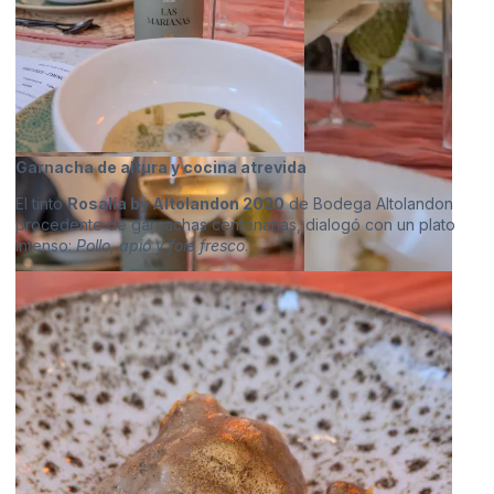
Garnacha de altura y cocina atrevida
El tinto
Rosalía by Altolandon 2020
de Bodega Altolandon
procedente de garnachas centenarias, dialogó con un plato
intenso:
Pollo, apio y foie fresco
.