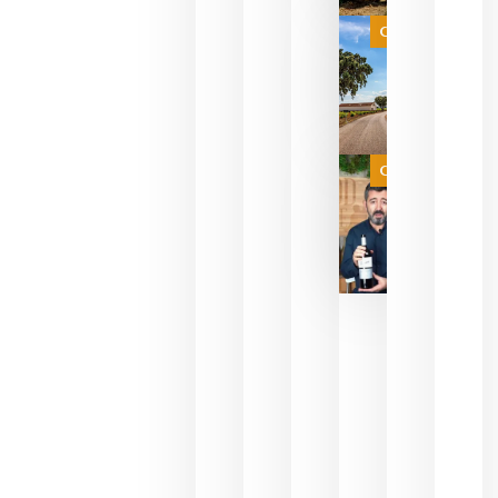
selección
es
Categoría
campeona
del mundo
sin
necesidad
de espera
a que se
juegue la
Categoría
final
julio 16,
2026
La FEV
critica la
reducción
de las
ayudas a
la
promoción
del vino y
alerta del
impacto
para las
bodegas
españolas
julio 13,