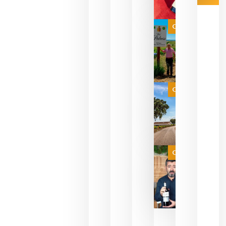
Las 7
bodegas
que ya
Categoría
pueden
descorcha
sus vinos
para
celebrar
que su
selección
es
Categoría
campeona
del mundo
sin
necesidad
de espera
a que se
juegue la
Categoría
final
julio 16,
2026
La FEV
critica la
reducción
de las
ayudas a