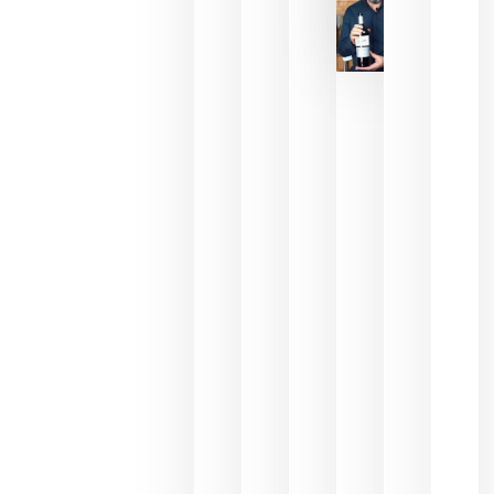
La FEV
critica la
reducción
de las
ayudas a
la
promoción
del vino y
alerta del
impacto
para las
bodegas
españolas
julio 13,
2026
HIP 2027
reunirá en
Madrid al
sector
Horeca
para defini
las
prioridade
de la
hostelería