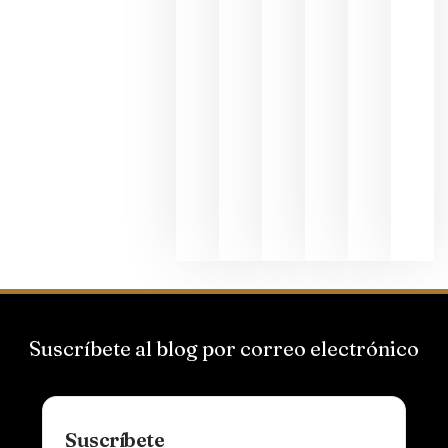
junio 24,
2026
La apuest
de
Bodegas
Hispano
Suizas por
el magnu
que desafí
al
Champagn
junio 24,
2026
Suscríbete al blog por correo electrónico
Suscríbete