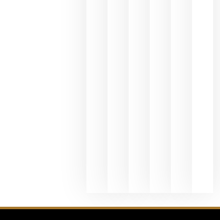
del Duero
y
Valdeorras
en una
exposició
fotográfic
dedicada
al godello
junio 24,
2026
La apuest
de
Bodegas
Hispano
Suizas por
el magnu
que desafí
al
Champagn
junio 24,
2026