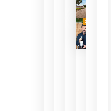
sin
necesidad
de espera
a que se
juegue la
Categoría
final
julio 16,
2026
La FEV
critica la
reducción
de las
ayudas a
la
promoción
del vino y
alerta del
impacto
para las
bodegas
españolas
julio 13,
2026
HIP 2027
reunirá en