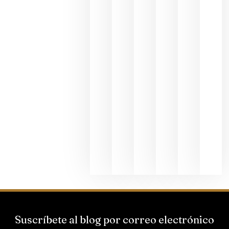
en una
exposició
fotográfic
dedicada
al godello
junio 24,
2026
La apuest
de
Bodegas
Hispano
Suizas por
el magnu
que desafí
al
Champagn
junio 24,
2026
Suscríbete al blog por correo electrónico