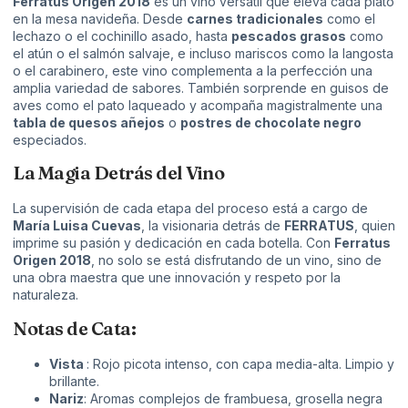
Ferratus Origen 2018
es un vino versátil que eleva cada plato
en la mesa navideña. Desde
carnes tradicionales
como el
lechazo o el cochinillo asado, hasta
pescados grasos
como
el atún o el salmón salvaje, e incluso mariscos como la langosta
o el carabinero, este vino complementa a la perfección una
amplia variedad de sabores. También sorprende en guisos de
aves como el pato laqueado y acompaña magistralmente una
tabla de quesos añejos
o
postres de chocolate negro
especiados.
La Magia Detrás del Vino
La supervisión de cada etapa del proceso está a cargo de
María Luisa Cuevas
, la visionaria detrás de
FERRATUS
, quien
imprime su pasión y dedicación en cada botella. Con
Ferratus
Origen 2018
, no solo se está disfrutando de un vino, sino de
una obra maestra que une innovación y respeto por la
naturaleza.
Notas de Cata:
Vista
: Rojo picota intenso, con capa media-alta. Limpio y
brillante.
Nariz
: Aromas complejos de frambuesa, grosella negra