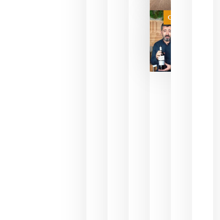
a que se
juegue la
Categoría
final
julio 16,
2026
La FEV
critica la
reducción
de las
ayudas a
la
promoción
del vino y
alerta del
impacto
para las
bodegas
españolas
julio 13,
2026
HIP 2027
reunirá en
Madrid al
sector
Horeca