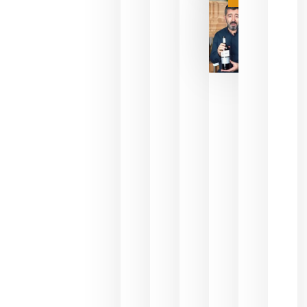
julio 16,
2026
La FEV
critica la
reducción
de las
ayudas a
la
promoción
del vino y
alerta del
impacto
para las
bodegas
españolas
julio 13,
2026
HIP 2027
reunirá en
Madrid al
sector
Horeca
para defini
las