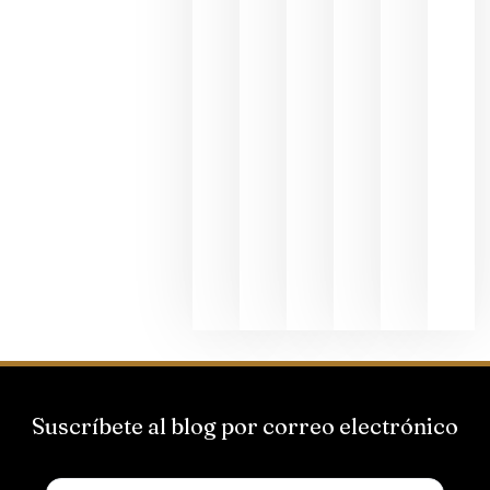
dedicada
al godello
junio 24,
2026
La apuest
de
Bodegas
Hispano
Suizas por
el magnu
que desafí
al
Champagn
junio 24,
2026
Suscríbete al blog por correo electrónico