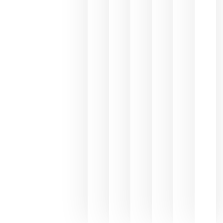
los
Capellane
une Ribera
del Duero
y
Valdeorras
en una
exposició
fotográfic
dedicada
al godello
junio 24,
2026
La apuest
de
Bodegas
Hispano
Suizas por
el magnu
que desafí
al
Champagn
junio 24,
2026