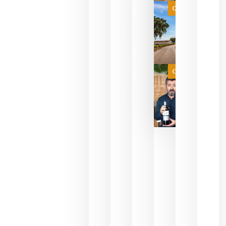
es
Categoría
campeona
del mundo
sin
necesidad
de espera
a que se
juegue la
Categoría
final
julio 16,
2026
La FEV
critica la
reducción
de las
ayudas a
la
promoción
del vino y
alerta del
impacto
para las
bodegas
españolas
julio 13,
2026