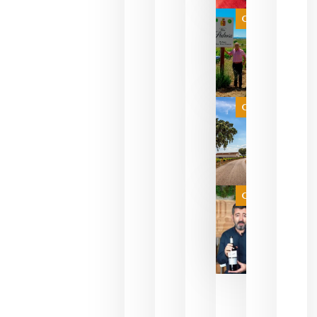
bodegas
que ya
Categoría
pueden
descorcha
sus vinos
para
celebrar
que su
selección
es
Categoría
campeona
del mundo
sin
necesidad
de espera
a que se
juegue la
Categoría
final
julio 16,
2026
La FEV
critica la
reducción
de las
ayudas a
la