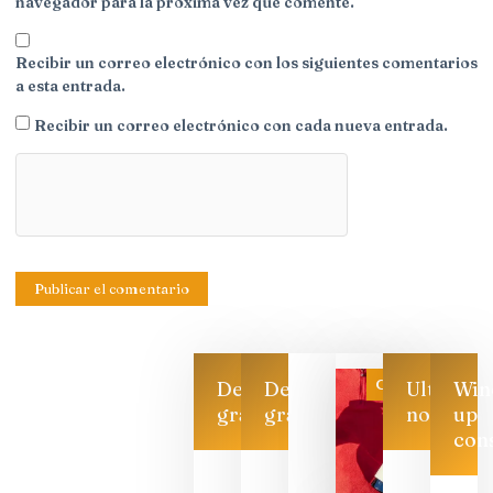
navegador para la próxima vez que comente.
Recibir un correo electrónico con los siguientes comentarios
a esta entrada.
Recibir un correo electrónico con cada nueva entrada.
Categoría
Descarga
Descarga
Ultimas
Win
gratis
gratis
noticias
up
con
Las 7