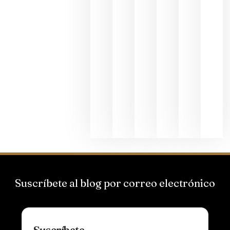
junio 24,
2026
La apuest
de
Bodegas
Hispano
Suizas por
el magnu
que desafí
al
Champagn
junio 24,
2026
Suscríbete al blog por correo electrónico
Suscríbete