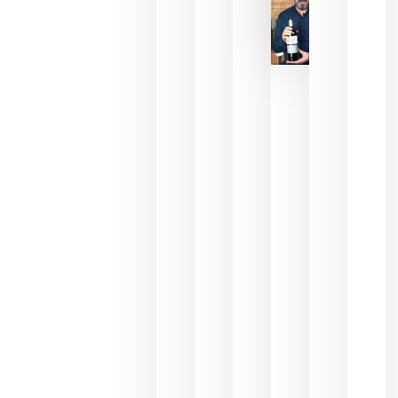
La FEV
critica la
reducción
de las
ayudas a
la
promoción
del vino y
alerta del
impacto
para las
bodegas
españolas
julio 13,
2026
HIP 2027
reunirá en
Madrid al
sector
Horeca
para defini
las
prioridade
de la