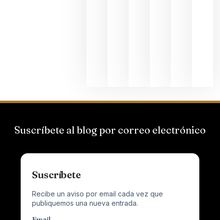
Bodegas
Hispano
Suizas por
el magnu
que desafí
al
Champagn
junio 24,
2026
Suscríbete al blog por correo electrónico
Suscríbete
Recibe un aviso por email cada vez que
publiquemos una nueva entrada.
Email