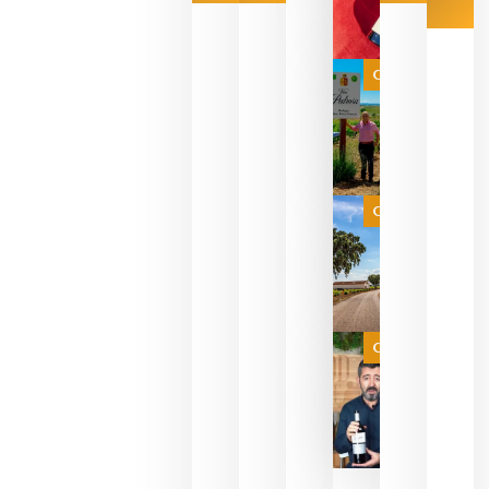
Las 7
bodegas
que ya
Categoría
pueden
descorcha
sus vinos
para
celebrar
que su
selección
es
Categoría
campeona
del mundo
sin
necesidad
de espera
a que se
juegue la
Categoría
final
julio 16,
2026
La FEV
critica la
reducción
de las