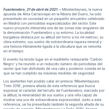
Fuentenebro, 21 de abril de 2021. –
Milsetentayseis
, la nueva
apuesta de
Alma Carraovejas
en la Ribera del Duero, ha sido
presentado en sociedad en un pequeño encuentro celebrado
en Madrid con periodistas especializados del sector. Este
nuevo proyecto interpreta una de las zonas más singulares de
la denominación: Fuentenebro y su entorno. La localidad
burgalesa destaca por su altitud (en torno a los mil metros), su
clima extremo, sus suelos de extraordinaria riqueza mineral y
una historia íntimamente ligada a la viticultura que se remonta
en el tiempo.
El evento ha tenido lugar en el madrileño restaurante ‘Carbón
Negro’ y ha reunido a un reducido número de periodistas del
sector que han disfrutado de una cata y posterior comida en la
que se han cumplido las máximas medidas de seguridad.
Los asistentes han podido catar en primicia ‘Milsetentayseis
Tinto 2018’, primera añada de esta referencia que busca
expresar el carácter del terruño de Fuentenebro; marcado por
la altitud, la mineralidad de sus suelos y una viña capaz de
mostrar una uva de extraordinaria expresividad. Junto a esta
referencia, se ha presentado también la segunda añada de su
rosado de parcela: ‘Milsetentayseis La Peña 2019’. Apenas