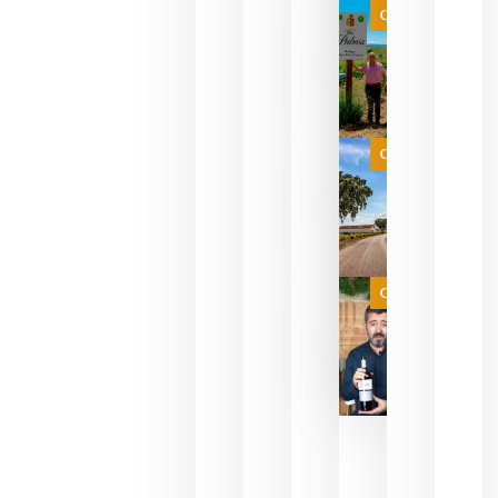
que ya
Categoría
pueden
descorcha
sus vinos
para
celebrar
que su
selección
es
Categoría
campeona
del mundo
sin
necesidad
de espera
a que se
juegue la
Categoría
final
julio 16,
2026
La FEV
critica la
reducción
de las
ayudas a
la
promoción