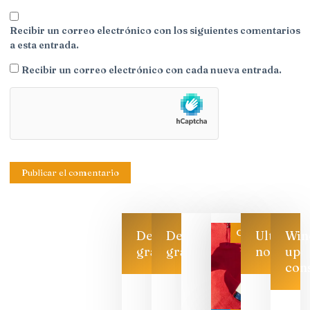
Recibir un correo electrónico con los siguientes comentarios
a esta entrada.
Recibir un correo electrónico con cada nueva entrada.
Categoría
Descarga
Descarga
Ultimas
Win
gratis
gratis
noticias
up
con
Las 7
bodegas