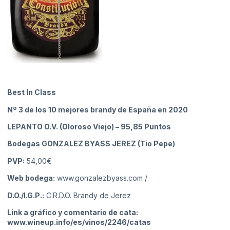
Best In Class
Nº 3 de los 10 mejores brandy de España en 2020
LEPANTO O.V. (Oloroso Viejo)
– 95,85 Puntos
Bodegas GONZALEZ BYASS JEREZ (Tio Pepe)
PVP:
54,00€
Web bodega:
www.gonzalezbyass.com
/
D.O./I.G.P.:
C.R.D.O. Brandy de Jerez
Link a gráfico y comentario de cata:
www.wineup.info/es/vinos/2246/catas