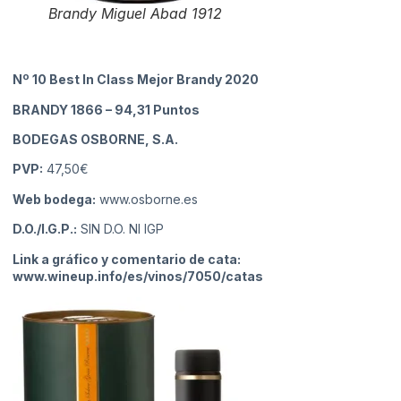
Brandy Miguel Abad 1912
Nº 10 Best In Class Mejor Brandy 2020
BRANDY 1866
– 94,31 Puntos
BODEGAS OSBORNE, S.A.
PVP:
47,50€
Web bodega:
www.osborne.es
D.O./I.G.P.:
SIN D.O. NI IGP
Link a gráfico y comentario de cata:
www.wineup.info/es/vinos/7050/catas