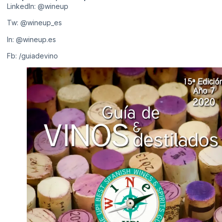
LinkedIn:
@wineup
Tw:
@wineup_es
In:
@wineup.es
Fb:
/guiadevino