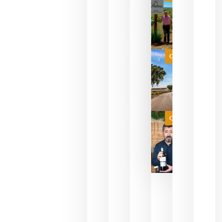
descorcha
sus vinos
para
celebrar
que su
selección
es
Categoría
campeona
del mundo
sin
necesidad
de espera
a que se
juegue la
Categoría
final
julio 16,
2026
La FEV
critica la
reducción
de las
ayudas a
la
promoción
del vino y
alerta del