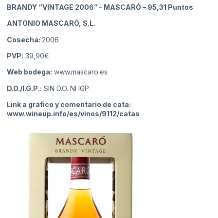
BRANDY “VINTAGE 2006” – MASCARÓ
– 95,31 Puntos
ANTONIO MASCARÓ, S.L.
Cosecha:
2006
PVP:
39,90€
Web bodega:
www.mascaro.es
D.O./I.G.P.:
SIN D.O. NI IGP
Link a gráfico y comentario de cata:
www.wineup.info/es/vinos/9112/catas