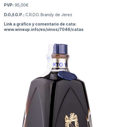
PVP:
95,00€
D.O./I.G.P.:
C.R.D.O. Brandy de Jerez
Link a gráfico y comentario de cata:
www.wineup.info/es/vinos/7046/catas