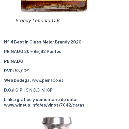
Brandy Lepanto O.V.
Nº 4 Best In Class Mejor Brandy 2020
PEINADO 20
– 95,62 Puntos
PEINADO
PVP:
58,00€
Web bodega:
www.peinado.es
D.O./I.G.P.:
SIN D.O. NI IGP
Link a gráfico y comentario de cata:
www.wineup.info/es/vinos/7042/catas