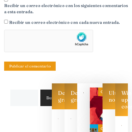
Recibir un correo electrónico con los siguientes comentarios
a esta entrada.
Recibir un correo electrónico con cada nueva entrada.
Categoría
Descarga
Descarga
Ultimas
Win
Buscar
gratis
gratis
noticias
up
con
Las 7
bodegas
que ya
Categoría
pueden