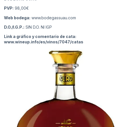
PVP:
98,00€
Web bodega:
www.bodegassuau.com
D.O./I.G.P.:
SIN D.O. NI IGP
Link a gráfico y comentario de cata:
www.wineup.info/es/vinos/7047/catas