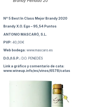
Brandy Peinado 20
Nº 5 Best In Class Mejor Brandy 2020
Brandy X.O. Ego
– 95,54 Puntos
ANTONIO MASCARÓ, S.L.
PVP:
40,00€
Web bodega:
www.mascaro.es
D.O./I.G.P.:
D.O. PENEDÉS
Link a gráfico y comentario de cata:
www.wineup.info/es/vinos/6578/catas