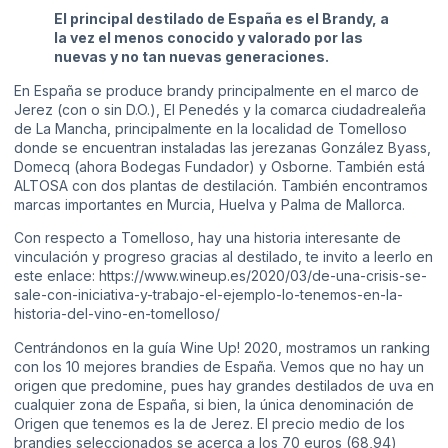
El principal destilado de España es el Brandy, a
la vez el menos conocido y valorado por las
nuevas y no tan nuevas generaciones.
En España se produce brandy principalmente en el marco de
Jerez (con o sin D.O.), El Penedés y la comarca ciudadrealeña
de La Mancha, principalmente en la localidad de Tomelloso
donde se encuentran instaladas las jerezanas González Byass,
Domecq (ahora Bodegas Fundador) y Osborne. También está
ALTOSA con dos plantas de destilación. También encontramos
marcas importantes en Murcia, Huelva y Palma de Mallorca.
Con respecto a Tomelloso, hay una historia interesante de
vinculación y progreso gracias al destilado, te invito a leerlo en
este enlace:
https://www.wineup.es/2020/03/de-una-crisis-se-
sale-con-iniciativa-y-trabajo-el-ejemplo-lo-tenemos-en-la-
historia-del-vino-en-tomelloso/
Centrándonos en la guía Wine Up! 2020, mostramos un ranking
con los 10 mejores brandies de España. Vemos que no hay un
origen que predomine, pues hay grandes destilados de uva en
cualquier zona de España, si bien, la única denominación de
Origen que tenemos es la de Jerez. El precio medio de los
brandies seleccionados se acerca a los 70 euros (68,94)