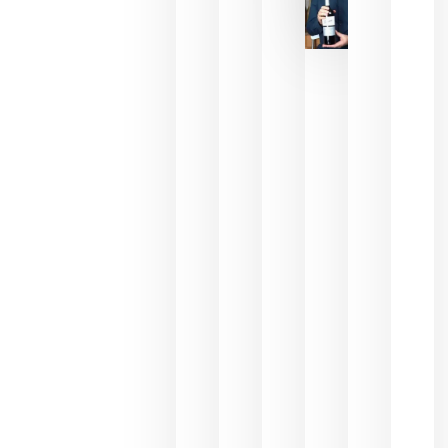
La FEV
critica la
reducción
de las
ayudas a
la
promoción
del vino y
alerta del
impacto
para las
bodegas
españolas
julio 13,
2026
HIP 2027
reunirá en
Madrid al
sector
Horeca
para defini
las
prioridade
de la
hostelería
del futuro