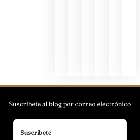
La apuest
de
Bodegas
Hispano
Suizas por
el magnu
que desafí
al
Champagn
junio 24,
2026
Suscríbete al blog por correo electrónico
Suscríbete