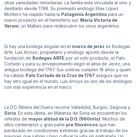
otras variedades minoritarias. La familia está vinculada al vino y
destilado desde 1788. Su premiado enólogo Elías López
Montero ha viajado hasta la
Patagonia Argentina
para un
nuevo proyecto en el hemisferio sur:
María Victoria de
Verum
, un Malbec para redescubrir los vinos argentinos.
Si hay una bodega singular en el
marco de jerez
es Bodegas
Arfe. Luis Arroyo, propietario y enólogo apostó desde la
fundación de
Bodegas ARFE
por un solo producto, el Palo
Cortado y para su envejecimiento eligió el alma de Jerez, una
antigua bodega del 1767. Sus soleras cumplen 18 años y quien
ha catado
Palo Cortado de la Cruz de 1767
asegura que no
hay otro igual en el mundo. Luis Arroyo es uno de los enólogos
con más experiencia en el marco.
La D.O. Ribera del Duero recorre Valladolid, Burgos, Segovia y
Soria
. En esta última, en Matanza de Soria se encuentran los
viñedos de
mayor altitud de la D.O. (960mts)
. Muchos de
ellos centenarios y gran parte
pre filoxéricos
que han
perdurado en condiciones extremas gracias al trabajo de los
mayores que sabían cómo cultivar la viña sin maltratarla. Un