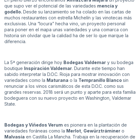
que supo ver el potencial de las variedades
mencía y
godello.
Desde su lanzamiento se ha colado en las cartas de
muchos restaurantes con estrella Michelín y las vinotecas más
exclusivas. Una “locura” hecha vino, un proyecto personal
para poner en el mapa unas variedades y una comarca con
historia sin olvidar que la calidad ha de ser lo que marque la
diferencia.
La 5ª generación dirige hoy
Bodegas Valdemar
y su bodega
boutique
Inspiración Valdemar
. Durante este tiempo han
sabido interpretar la D.O.C. Rioja para mostrar innovación con
variedades como la
Maturana
o la
Tempranillo Blanco
sin
renunciar a los vinos carismáticos de esta D.O.C. como sus
grandes reservas. 2018 será un punto y aparte para esta familia
bodeguera con su nuevo proyecto en Washington, Valdemar
State.
Bodegas y Viñedos Verum
es pionera en la plantación de
variedades foráneas como la
Merlot
,
Gewürztráminer
o
Malvasía
en Castilla La Mancha. Trabaja en la recuperación de