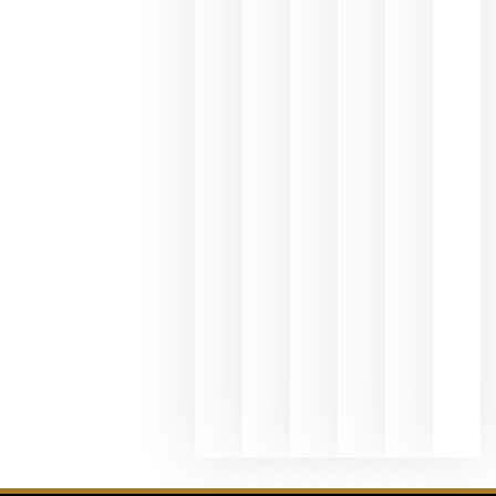
une Ribera
del Duero
y
Valdeorras
en una
exposició
fotográfic
dedicada
al godello
junio 24,
2026
La apuest
de
Bodegas
Hispano
Suizas por
el magnu
que desafí
al
Champagn
junio 24,
2026