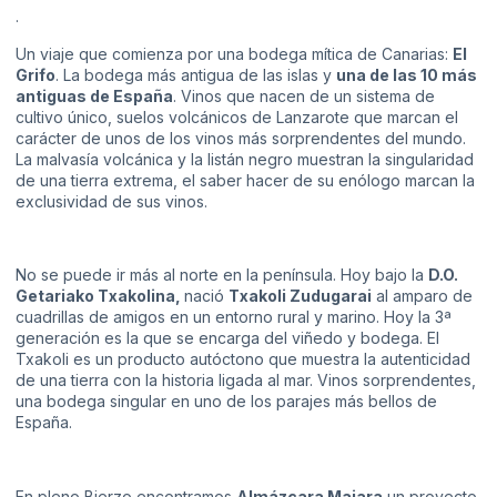
.
Un viaje que comienza por una bodega mítica de Canarias:
El
Grifo
. La bodega más antigua de las islas y
una de las 10 más
antiguas de España
. Vinos que nacen de un sistema de
cultivo único, suelos volcánicos de Lanzarote que marcan el
carácter de unos de los vinos más sorprendentes del mundo.
La malvasía volcánica y la listán negro muestran la singularidad
de una tierra extrema, el saber hacer de su enólogo marcan la
exclusividad de sus vinos.
No se puede ir más al norte en la península. Hoy bajo la
D.O.
Getariako Txakolina,
nació
Txakoli Zudugarai
al amparo de
cuadrillas de amigos en un entorno rural y marino. Hoy la 3ª
generación es la que se encarga del viñedo y bodega. El
Txakoli es un producto autóctono que muestra la autenticidad
de una tierra con la historia ligada al mar. Vinos sorprendentes,
una bodega singular en uno de los parajes más bellos de
España.
En pleno Bierzo encontramos
Almázcara Majara
un proyecto