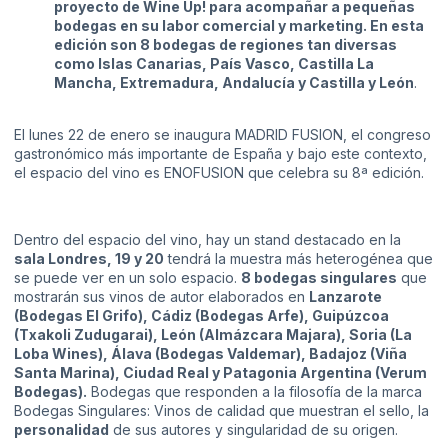
proyecto de Wine Up! para acompañar a pequeñas
bodegas en su labor comercial y marketing. En esta
edición son 8 bodegas de regiones tan diversas
como Islas Canarias, País Vasco, Castilla La
Mancha, Extremadura, Andalucía y Castilla y León
.
El lunes 22 de enero se inaugura MADRID FUSION, el congreso
gastronómico más importante de España y bajo este contexto,
el espacio del vino es ENOFUSION que celebra su 8ª edición.
Dentro del espacio del vino, hay un stand destacado en la
sala Londres,
19 y 20
tendrá la muestra más heterogénea que
se puede ver en un solo espacio.
8 bodegas singulares
que
mostrarán sus vinos de autor elaborados en
Lanzarote
(Bodegas El Grifo), Cádiz (Bodegas Arfe), Guipúzcoa
(Txakoli Zudugarai), León (Almázcara Majara), Soria (La
Loba Wines), Álava (Bodegas Valdemar), Badajoz (Viña
Santa Marina), Ciudad Real y Patagonia Argentina (Verum
Bodegas).
Bodegas que responden a la filosofía de la marca
Bodegas Singulares: Vinos de calidad que muestran el sello, la
personalidad
de sus autores y singularidad de su origen.