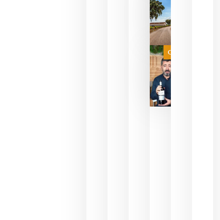
del mundo
sin
necesidad
de espera
a que se
juegue la
Categoría
final
julio 16,
2026
La FEV
critica la
reducción
de las
ayudas a
la
promoción
del vino y
alerta del
impacto
para las
bodegas
españolas
julio 13,
2026