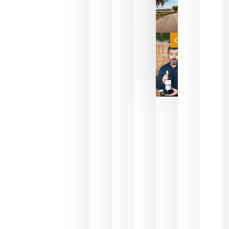
necesidad
de espera
a que se
juegue la
Categoría
final
julio 16,
2026
La FEV
critica la
reducción
de las
ayudas a
la
promoción
del vino y
alerta del
impacto
para las
bodegas
españolas
julio 13,
2026
HIP 2027
reunirá en