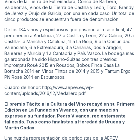
Vinos de la Tierra de Extremadura, Conca de Barberá,
Valdeorras, Vinos de la Tierra de Castilla y León, Toro, Brandy
de Jerez y Orujo de Galicia, con una en cada caso. Un total de
cinco productos se encuentran fuera de denominación.
De los 184 vinos y espirituosos que pasaron a la fase final, 47
pertenecen a Andalucía, 27 a Castilla y León, 22 a Galicia, 20 a
Castilla-La Mancha y Cataluña, 11 a La Rioja, 9 a la Comunidad
Valenciana, 6 a Extremadura, 3 a Canarias, dos a Aragón,
Baleares y Murcia y 1 a Cantabria y País Vasco. La bodega más
galardonada ha sido Hispano-Suizas con tres premios:
Impromptu Rosé 2015 en Rosados; Bobos Finca Casa La
Borracha 2014 en Vinos Tintos de 2014 y 2015 y Tantum Ergo
PN Rosé 2014 en Espumosos.
Cuadro de honor: http://www.aepev.es/wp-
content/uploads/2016/12/Medallero.pdf
El premio Tácito a la Cultura del Vino recayó en su Primera
Edición en La Fundación Vivanco, con una mención
expresa a su fundador, Pedro Vivanco, recientemente
fallecido. Tuvo como finalistas a Heredad de Urueña y
Martín Códax.
Una nutrida representación de periodistas de la AEPEV