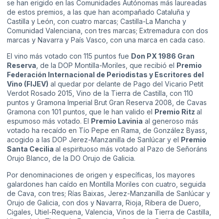
se han erigido en las Comunidades Autónomas más laureadas
de estos premios, a las que han acompañado Cataluña y
Castilla y León, con cuatro marcas; Castilla-La Mancha y
Comunidad Valenciana, con tres marcas; Extremadura con dos
marcas y Navarra y País Vasco, con una marca en cada caso.
El vino más votado con 115 puntos fue
Don PX 1986 Gran
Reserva
, de la DOP Montilla-Moriles, que recibió el
Premio
Federación Internacional de Periodistas y Escritores del
Vino (FIJEV)
al quedar por delante de Pago del Vicario Petit
Verdot Rosado 2015, Vino de la Tierra de Castilla, con 110
puntos y Gramona Imperial Brut Gran Reserva 2008, de Cavas
Gramona con 101 puntos, que le han valido el
Premio Ritz
al
espumoso más votado. El
Premio Lavinia
al generoso más
votado ha recaído en Tío Pepe en Rama, de González Byass,
acogido a las DOP Jerez-Manzanilla de Sanlúcar y el
Premio
Santa Cecilia
al espirituoso más votado al Pazo de Señoráns
Orujo Blanco, de la DO Orujo de Galicia.
Por denominaciones de origen y específicas, los mayores
galardones han caído en Montilla Moriles con cuatro, seguida
de Cava, con tres; Rías Baixas, Jerez-Manzanilla de Sanlúcar y
Orujo de Galicia, con dos y Navarra, Rioja, Ribera de Duero,
Cigales, Utiel-Requena, Valencia, Vinos de la Tierra de Castilla,