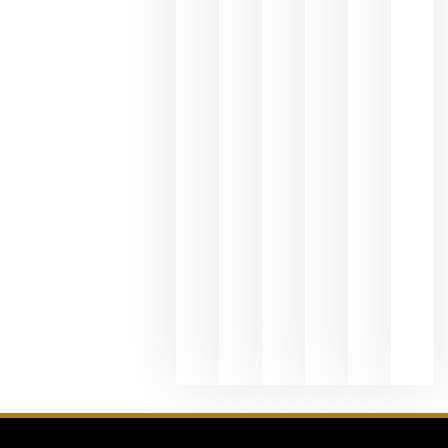
y
Valdeorras
en una
exposició
fotográfic
dedicada
al godello
junio 24,
2026
La apuest
de
Bodegas
Hispano
Suizas por
el magnu
que desafí
al
Champagn
junio 24,
2026