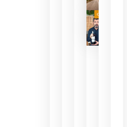
de espera
a que se
juegue la
Categoría
final
julio 16,
2026
La FEV
critica la
reducción
de las
ayudas a
la
promoción
del vino y
alerta del
impacto
para las
bodegas
españolas
julio 13,
2026
HIP 2027
reunirá en
Madrid al
sector