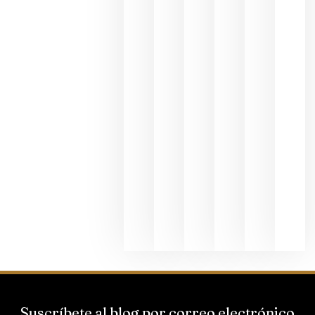
en una
exposició
fotográfic
dedicada
al godello
junio 24,
2026
La apuest
de
Bodegas
Hispano
Suizas por
el magnu
que desafí
al
Champagn
junio 24,
2026
Suscríbete al blog por correo electrónico