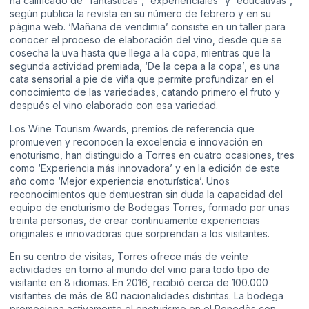
ha calificado de “fantásticas”, “experienciales” y “educativas”,
según publica la revista en su número de febrero y en su
página web. ‘Mañana de vendimia’ consiste en un taller para
conocer el proceso de elaboración del vino, desde que se
cosecha la uva hasta que llega a la copa, mientras que la
segunda actividad premiada, ‘De la cepa a la copa’, es una
cata sensorial a pie de viña que permite profundizar en el
conocimiento de las variedades, catando primero el fruto y
después el vino elaborado con esa variedad.
Los Wine Tourism Awards, premios de referencia que
promueven y reconocen la excelencia e innovación en
enoturismo, han distinguido a Torres en cuatro ocasiones, tres
como ‘Experiencia más innovadora’ y en la edición de este
año como ‘Mejor experiencia enoturística’. Unos
reconocimientos que demuestran sin duda la capacidad del
equipo de enoturismo de Bodegas Torres, formado por unas
treinta personas, de crear continuamente experiencias
originales e innovadoras que sorprendan a los visitantes.
En su centro de visitas, Torres ofrece más de veinte
actividades en torno al mundo del vino para todo tipo de
visitante en 8 idiomas. En 2016, recibió cerca de 100.000
visitantes de más de 80 nacionalidades distintas. La bodega
promociona activamente el enoturismo en el Penedès con