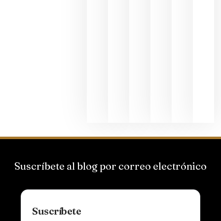
2026
La apuest
de
Bodegas
Hispano
Suizas por
el magnu
que desafí
al
Champagn
junio 24,
2026
Suscríbete al blog por correo electrónico
Suscríbete