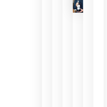
La FEV
critica la
reducción
de las
ayudas a
la
promoción
del vino y
alerta del
impacto
para las
bodegas
españolas
julio 13,
2026
HIP 2027
reunirá en
Madrid al
sector
Horeca
para defini
las
prioridade
de la
hostelería
del futuro