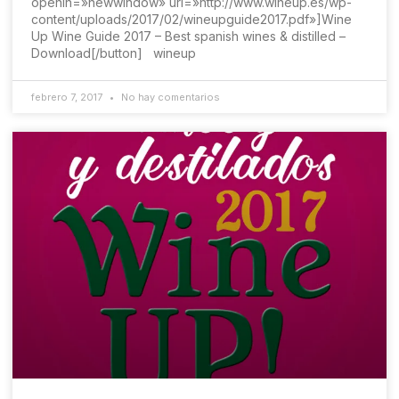
openin=»newwindow» url=»http://www.wineup.es/wp-
content/uploads/2017/02/wineupguide2017.pdf»]Wine
Up Wine Guide 2017 – Best spanish wines & distilled –
Download[/button] wineup
febrero 7, 2017
No hay comentarios