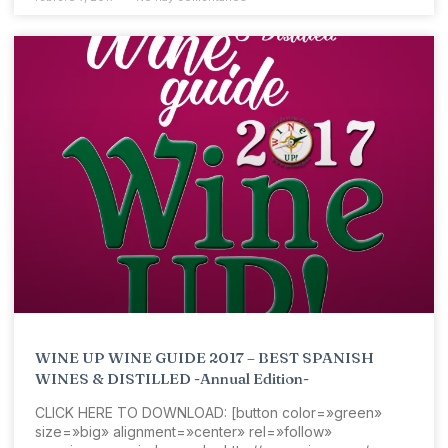
WINE UP WINE GUIDE 2017 – BEST SPANISH
WINES & DISTILLED -Annual Edition-
CLICK HERE TO DOWNLOAD: [button color=»green»
size=»big» alignment=»center» rel=»follow»