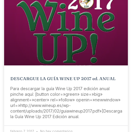
DESCARGUE LA GUÍA WINE UP 2017 ed. ANUAL
Para descargar la guía Wine Up 2017 edición anual
pinche aquí: [button color=»green» size=»big»
alignment=»center» rel=»follow» openin=»newwindow»
url=»http://www.wineup.es/wp-
content/uploads/2017/02/guiawineup2017.pdf»]Descarga
la Guía Wine Up 2017 Edición anual.
febrero 7, 2017
No hay comentarios