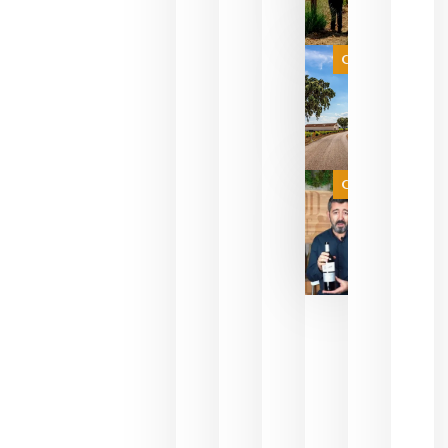
celebrar
que su
selección
es
Categoría
campeona
del mundo
sin
necesidad
de espera
a que se
juegue la
Categoría
final
julio 16,
2026
La FEV
critica la
reducción
de las
ayudas a
la
promoción
del vino y
alerta del
impacto
para las
bodegas