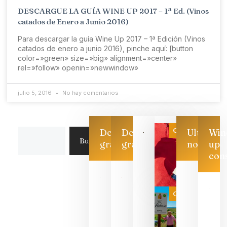
DESCARGUE LA GUÍA WINE UP 2017 – 1ª Ed. (Vinos
catados de Enero a Junio 2016)
Para descargar la guía Wine Up 2017 – 1ª Edición (Vinos
catados de enero a junio 2016), pinche aquí: [button
color=»green» size=»big» alignment=»center»
rel=»follow» openin=»newwindow»
julio 5, 2016
No hay comentarios
Categoría
Descarga
Descarga
Ultimas
Win
Buscar
gratis
gratis
noticias
up
con
Las 7
bodegas
que ya
Categoría
pueden
descorcha
sus vinos
para