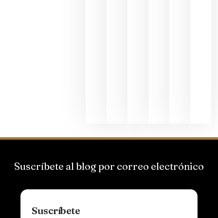
2026
La apuest
de
Bodegas
Hispano
Suizas por
el magnu
que desafí
al
Champagn
junio 24,
2026
Suscríbete al blog por correo electrónico
Suscríbete