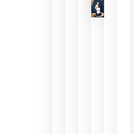
La FEV
critica la
reducción
de las
ayudas a
la
promoción
del vino y
alerta del
impacto
para las
bodegas
españolas
julio 13,
2026
HIP 2027
reunirá en
Madrid al
sector
Horeca
para defini
las
prioridade
de la
hostelería