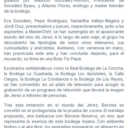
guiados por Mauricio González-Gordon, Presidente de
González Byass, y Antonio Flores, enólogo y master blender
de la bodega.
Eva González, Pepe Rodríguez, Samantha Vallejo-Nágera y
Jordi Cruz, presentadora y jueces, respectivamente, junto a las
aspirantes a MasterChef, se han sumergido en el apasionante
mundo del vino de Jerez. A lo largo de este viaje, el grupo ha
descubierto las tipologías de estos vinos milenarios, sus
curiosidades y anécdotas. Asimismo, con venencia en mano,
han practicado este arte y han concluido dejando, para el
recuerdo, su firma en una Bota Tío Pepe.
Escenarios emblemáticos como la Real Bodega de La Concha,
la Bodega La Cuadrada, la Bodega Los Apóstoles, la Calle
Ciegos, la Bodega La Constancia o la Bodega de Los Reyes,
se han convertido en un plató de televisión para acoger la
grabación de un programa de televisión que llevará la imagen
de Jerez a millones de personas.
Tras esta inmersión en el mundo del Jerez, Beronia se
convirtió en el protagonista de la prueba de cocina. El maridaje
propuesto, una barbacoa con Beronia Reserva, un vino que
representa la esencia de esta bodega riojana. Con ambiente
festivo y al aire libre, los aspirantes prepararon un almuerzo en