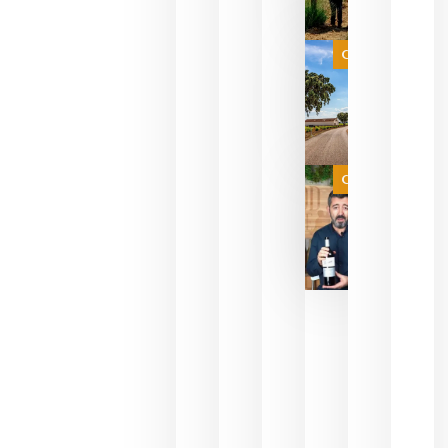
celebrar
que su
selección
es
Categoría
campeona
del mundo
sin
necesidad
de espera
a que se
juegue la
Categoría
final
julio 16,
2026
La FEV
critica la
reducción
de las
ayudas a
la
promoción
del vino y
alerta del
impacto
para las
bodegas
españolas