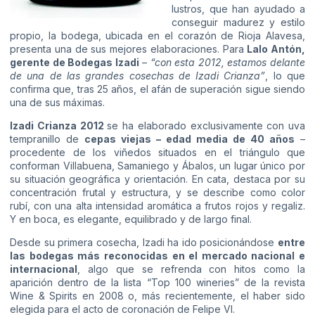
lustros, que han ayudado a
conseguir madurez y estilo
propio, la bodega, ubicada en el corazón de Rioja Alavesa,
presenta una de sus mejores elaboraciones. Para
Lalo Antón,
gerente de Bodegas Izadi
–
“con esta 2012, estamos delante
de una de las grandes cosechas de Izadi Crianza”
, lo que
confirma que, tras 25 años, el afán de superación sigue siendo
una de sus máximas.
Izadi Crianza 2012
se ha elaborado exclusivamente con uva
tempranillo de
cepas viejas – edad media de 40 años
–
procedente de los viñedos situados en el triángulo que
conforman Villabuena, Samaniego y Ábalos, un lugar único por
su situación geográfica y orientación. En cata, destaca por su
concentración frutal y estructura, y se describe como color
rubí, con una alta intensidad aromática a frutos rojos y regaliz.
Y en boca, es elegante, equilibrado y de largo final.
Desde su primera cosecha, Izadi ha ido posicionándose
entre
las bodegas más reconocidas en el mercado nacional e
internacional
, algo que se refrenda con hitos como la
aparición dentro de la lista “Top 100 wineries” de la revista
Wine & Spirits en 2008 o, más recientemente, el haber sido
elegida para el acto de coronación de Felipe VI.