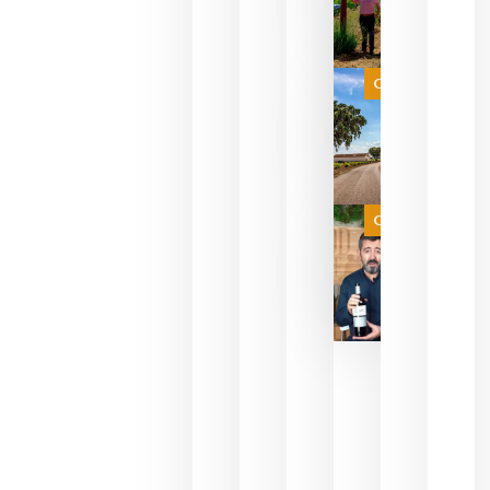
para
celebrar
que su
selección
es
Categoría
campeona
del mundo
sin
necesidad
de espera
a que se
juegue la
Categoría
final
julio 16,
2026
La FEV
critica la
reducción
de las
ayudas a
la
promoción
del vino y
alerta del
impacto
para las