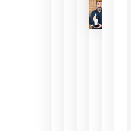
julio 16,
2026
La FEV
critica la
reducción
de las
ayudas a
la
promoción
del vino y
alerta del
impacto
para las
bodegas
españolas
julio 13,
2026
HIP 2027
reunirá en
Madrid al
sector
Horeca
para defini
las
prioridade