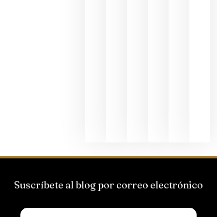
dedicada
al godello
junio 24,
2026
La apuest
de
Bodegas
Hispano
Suizas por
el magnu
que desafí
al
Champagn
junio 24,
2026
Suscríbete al blog por correo electrónico