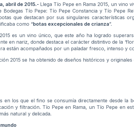
a, abril de 2015.-
Llega Tío Pepe en Rama 2015, un vino vi
de Bodegas Tío Pepe: Tío Pepe Constancia y Tío Pepe Rebo
 botas que destacan por sus singulares características 
ificaba como “
botas excepcionales de crianza
”.
015 es un vino único, que este año ha logrado superarse 
ante en nariz, donde destaca el carácter distintivo de la ‘fl
ra están acompañados por un paladar fresco, intenso y com
dición 2015 se ha obtenido de diseños históricos y original
as en los que el fino se consumía directamente desde la 
ficación y filtración. Tío Pepe en Rama, un Tío Pepe en e
más natural y delicada.
l mundo