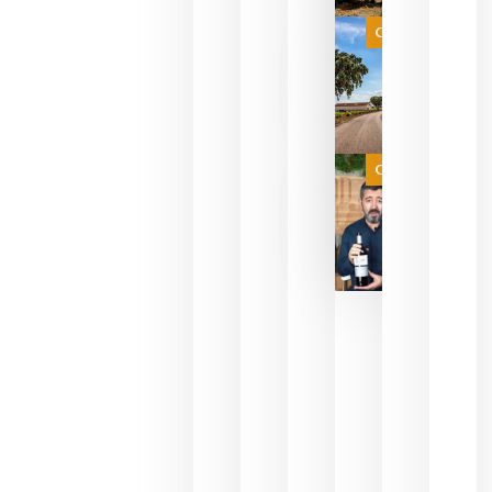
selección
es
Categoría
campeona
del mundo
sin
necesidad
de espera
a que se
juegue la
Categoría
final
julio 16,
2026
La FEV
critica la
reducción
de las
ayudas a
la
promoción
del vino y
alerta del
impacto
para las
bodegas
españolas
julio 13,