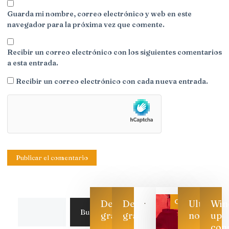
Guarda mi nombre, correo electrónico y web en este
navegador para la próxima vez que comente.
Recibir un correo electrónico con los siguientes comentarios
a esta entrada.
Recibir un correo electrónico con cada nueva entrada.
Categoría
Descarga
Descarga
Ultimas
Win
Buscar
gratis
gratis
noticias
up
con