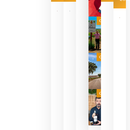
Las 7
bodegas
que ya
Categoría
pueden
descorcha
sus vinos
para
celebrar
que su
selección
es
Categoría
campeona
del mundo
sin
necesidad
de espera
a que se
juegue la
Categoría
final
julio 16,
2026
La FEV
critica la
reducción
de las