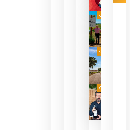
Las 7
bodegas
que ya
Categoría
pueden
descorcha
sus vinos
para
celebrar
que su
selección
es
Categoría
campeona
del mundo
sin
necesidad
de espera
a que se
juegue la
Categoría
final
julio 16,
2026
La FEV
critica la
reducción
de las
ayudas a