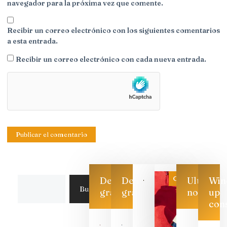
navegador para la próxima vez que comente.
Recibir un correo electrónico con los siguientes comentarios
a esta entrada.
Recibir un correo electrónico con cada nueva entrada.
Categoría
Descarga
Descarga
Ultimas
Win
Buscar
gratis
gratis
noticias
up
con
Las 7