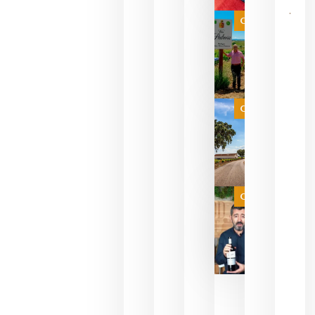
bodegas
que ya
Categoría
pueden
descorcha
sus vinos
para
celebrar
que su
selección
es
Categoría
campeona
del mundo
sin
necesidad
de espera
a que se
juegue la
Categoría
final
julio 16,
2026
La FEV
critica la
reducción
de las
ayudas a
la