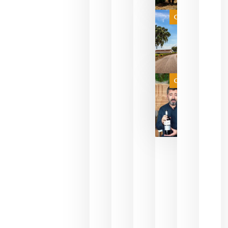
selección
es
Categoría
campeona
del mundo
sin
necesidad
de espera
a que se
juegue la
Categoría
final
julio 16,
2026
La FEV
critica la
reducción
de las
ayudas a
la
promoción
del vino y
alerta del
impacto
para las
bodegas
españolas
julio 13,