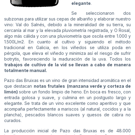
elegante
.
Se seleccionaron dos
subzonas para utilizar sus cepas de albariño y elaborar nuestro
vino: Val do Salnés, debido a la mineralidad de su tierra, su
cercanía al mar y la elevada pluviometría registrada, y O Rosal,
algo más cálida y con una pluviometría que oscila entre 1.000 y
1.500L/m2. En cuanto al cultivo y siguiendo el método
tradicional en Galicia, en los viñedos se utiliza poda en
pérgola, que eleva el viñedo y minimiza así el riesgo de sufrir
botrytis, favoreciendo la maduración de la uva. Todos los
trabajos de cultivo de la vid se llevan a cabo de manera
totalmente manual.
Pazo das Bruixas es un vino de gran intensidad aromática en el
que destacan
notas frutales
(manzana verde y corteza de
limón)
sobre un fondo limpio de heno. En boca es fresco, con
entrada golosa y suave, y culmina en un postgusto largo y
elegante. Se trata de un vino excelente como aperitivo y que
acompaña perfectamente a mariscos (al natural, cocidos y a la
plancha), pescados blancos suaves y quesos de cabra no
curados.
La producción inicial de Pazo das Bruxas es de 48.000