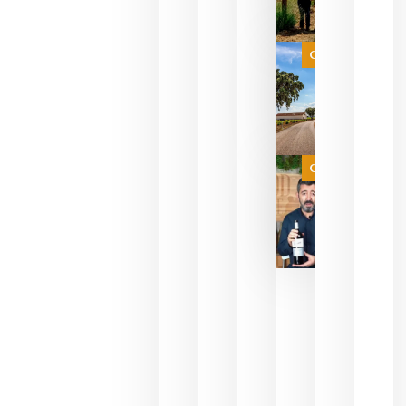
celebrar
que su
selección
es
Categoría
campeona
del mundo
sin
necesidad
de espera
a que se
juegue la
Categoría
final
julio 16,
2026
La FEV
critica la
reducción
de las
ayudas a
la
promoción
del vino y
alerta del
impacto
para las
bodegas