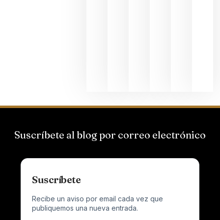
de
Bodegas
Hispano
Suizas por
el magnu
que desafí
al
Champagn
junio 24,
2026
Suscríbete al blog por correo electrónico
Suscríbete
Recibe un aviso por email cada vez que
publiquemos una nueva entrada.