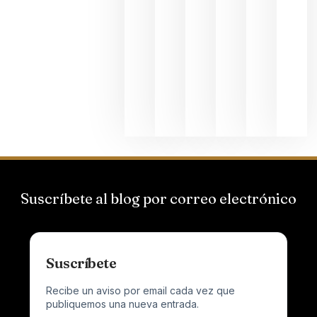
de
Bodegas
Hispano
Suizas por
el magnu
que desafí
al
Champagn
junio 24,
2026
Suscríbete al blog por correo electrónico
Suscríbete
Recibe un aviso por email cada vez que
publiquemos una nueva entrada.