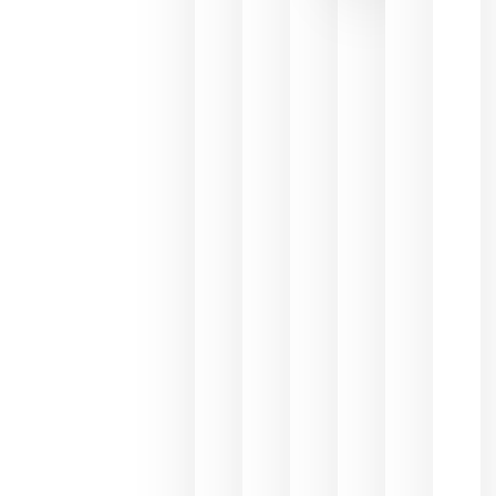
de las
ayudas a
la
promoción
del vino y
alerta del
impacto
para las
bodegas
españolas
julio 13,
2026
HIP 2027
reunirá en
Madrid al
sector
Horeca
para defini
las
prioridade
de la
hostelería
del futuro
julio 9,
2026