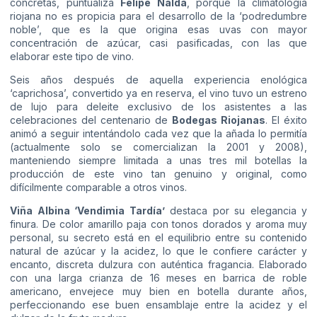
concretas, puntualiza
Felipe Nalda
, porque la climatología
riojana no es propicia para el desarrollo de la ‘podredumbre
noble’, que es la que origina esas uvas con mayor
concentración de azúcar, casi pasificadas, con las que
elaborar este tipo de vino.
Seis años después de aquella experiencia enológica
‘caprichosa’, convertido ya en reserva, el vino tuvo un estreno
de lujo para deleite exclusivo de los asistentes a las
celebraciones del centenario de
Bodegas Riojanas
. El éxito
animó a seguir intentándolo cada vez que la añada lo permitía
(actualmente solo se comercializan la 2001 y 2008),
manteniendo siempre limitada a unas tres mil botellas la
producción de este vino tan genuino y original, como
difícilmente comparable a otros vinos.
Viña Albina ‘Vendimia Tardía’
destaca por su elegancia y
finura. De color amarillo paja con tonos dorados y aroma muy
personal, su secreto está en el equilibrio entre su contenido
natural de azúcar y la acidez, lo que le confiere carácter y
encanto, discreta dulzura con auténtica fragancia. Elaborado
con una larga crianza de 16 meses en barrica de roble
americano, envejece muy bien en botella durante años,
perfeccionando ese buen ensamblaje entre la acidez y el