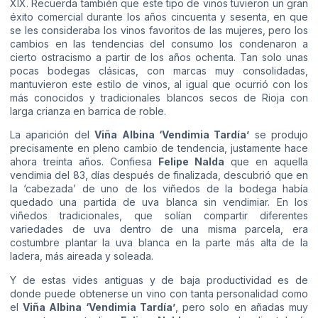
XIX. Recuerda también que este tipo de vinos tuvieron un gran
éxito comercial durante los años cincuenta y sesenta, en que
se les consideraba los vinos favoritos de las mujeres, pero los
cambios en las tendencias del consumo los condenaron a
cierto ostracismo a partir de los años ochenta. Tan solo unas
pocas bodegas clásicas, con marcas muy consolidadas,
mantuvieron este estilo de vinos, al igual que ocurrió con los
más conocidos y tradicionales blancos secos de Rioja con
larga crianza en barrica de roble.
La aparición del
Viña Albina ‘Vendimia Tardía’
se produjo
precisamente en pleno cambio de tendencia, justamente hace
ahora treinta años. Confiesa
Felipe Nalda
que en aquella
vendimia del 83, días después de finalizada, descubrió que en
la ‘cabezada’ de uno de los viñedos de la bodega había
quedado una partida de uva blanca sin vendimiar. En los
viñedos tradicionales, que solían compartir diferentes
variedades de uva dentro de una misma parcela, era
costumbre plantar la uva blanca en la parte más alta de la
ladera, más aireada y soleada.
Y de estas vides antiguas y de baja productividad es de
donde puede obtenerse un vino con tanta personalidad como
el
Viña Albina ‘Vendimia Tardía’
, pero solo en añadas muy