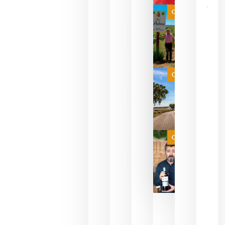
bodegas
que ya
Categoría
pueden
descorcha
sus vinos
para
celebrar
que su
selección
es
Categoría
campeona
del mundo
sin
necesidad
de espera
a que se
juegue la
Categoría
final
julio 16,
2026
La FEV
critica la
reducción
de las
ayudas a
la
promoción