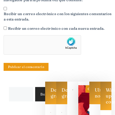
Recibir un correo electrónico con los siguientes comentarios
a esta entrada.
Recibir un correo electrónico con cada nueva entrada.
Categoría
Descarga
Descarga
Ultimas
Win
Buscar
gratis
gratis
noticias
up
con
Las 7