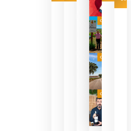
Las 7
bodegas
que ya
Categoría
pueden
descorcha
sus vinos
para
celebrar
que su
selección
es
Categoría
campeona
del mundo
sin
necesidad
de espera
a que se
juegue la
Categoría
final
julio 16,
2026
La FEV
critica la
reducción
de las