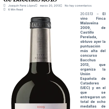
Joaquín Parra López
marzo 20, 2013
No hay comentarios
6 Min Read
20.03.13 –
El
vino Finca
Malaveïna
2009, de
Castillo
Perelada,
obtuvo ayer la
puntuación
más alta del
concurso
Bacchus
2013, que
organiza la
Unión
Española de
Catadores
(UEC) y en el
que se
entregaron un
total de ocho
medallas de