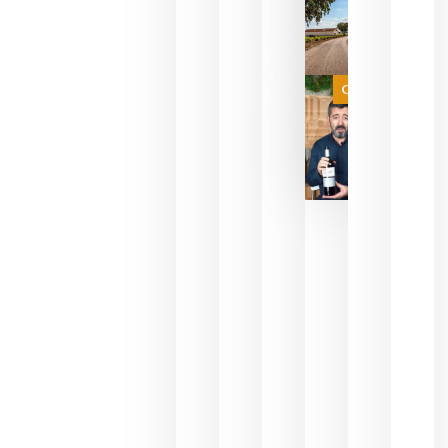
sin
necesidad
de espera
a que se
juegue la
Categoría
final
julio 16,
2026
La FEV
critica la
reducción
de las
ayudas a
la
promoción
del vino y
alerta del
impacto
para las
bodegas
españolas
julio 13,
2026
HIP 2027