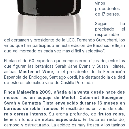
vinos
procedentes
de 17 países.
Según ha
precisado el
responsable
del certamen y presidente de la UEC, Fernando Gurrucharri, los
vinos que han participado en esta edición de Bacchus reflejan
que «el mercado es cada vez más difícil y selectivo”.
El plantel de 60 expertos que compusieron el jurado, entre los
que figuran las británicas Sarah Jane Evans y Susan Holmes,
ambas
Master of Wine
, o el presidente de la Federación
Española de Enólogos, Santiago Jordi, ha destacado la calidad
de este emblemático vino de Castillo Perelada.
Finca Malaveïna 2009, añada a la venta desde hace dos
meses,
es
un cupaje de Merlot, Cabernet Sauvignon,
Syrah y Garnatxa Tinta envejecido durante 16 meses en
barricas de roble francés.
El resultado es un vino de color
rojo cereza intenso
. Su aroma profundo, de
frutos rojos
,
tiene un fondo de
notas especiadas.
En boca es redondo,
carnoso y estructurado. La acidez es muy fresca y los taninos