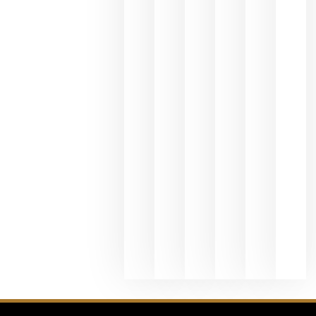
del Duero
y
Valdeorras
en una
exposició
fotográfic
dedicada
al godello
junio 24,
2026
La apuest
de
Bodegas
Hispano
Suizas por
el magnu
que desafí
al
Champagn
junio 24,
2026