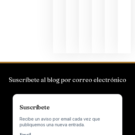
Bodegas
Hispano
Suizas por
el magnu
que desafí
al
Champagn
junio 24,
2026
Suscríbete al blog por correo electrónico
Suscríbete
Recibe un aviso por email cada vez que
publiquemos una nueva entrada.
Email