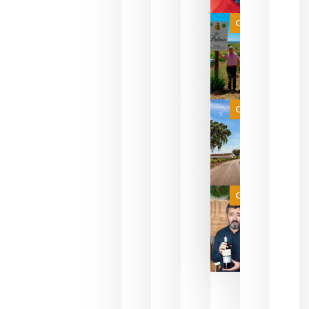
bodegas
que ya
Categoría
pueden
descorcha
sus vinos
para
celebrar
que su
selección
es
Categoría
campeona
del mundo
sin
necesidad
de espera
a que se
juegue la
Categoría
final
julio 16,
2026
La FEV
critica la
reducción
de las
ayudas a
la