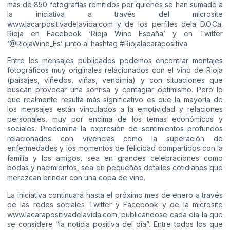
más de 850 fotografías remitidos por quienes se han sumado a
la iniciativa a través del microsite
www.lacarpositivadelavida.com
y de los perfiles dela D.O.Ca.
Rioja en Facebook ‘Rioja Wine España’ y en Twitter
‘@RiojaWine_Es’ junto al hashtag #Riojalacarapositiva.
Entre los mensajes publicados podemos encontrar montajes
fotográficos muy originales relacionados con el vino de Rioja
(paisajes, viñedos, viñas, vendimia) y con situaciones que
buscan provocar una sonrisa y contagiar optimismo. Pero lo
que realmente resulta más significativo es que la mayoría de
los mensajes están vinculados a la emotividad y relaciones
personales, muy por encima de los temas económicos y
sociales. Predomina la expresión de sentimientos profundos
relacionados con vivencias como la superación de
enfermedades y los momentos de felicidad compartidos con la
familia y los amigos, sea en grandes celebraciones como
bodas y nacimientos, sea en pequeños detalles cotidianos que
merezcan brindar con una copa de vino.
La iniciativa continuará hasta el próximo mes de enero a través
de las redes sociales Twitter y Facebook y de la microsite
www.lacarapositivadelavida.com
, publicándose cada día la que
se considere “la noticia positiva del día”. Entre todos los que