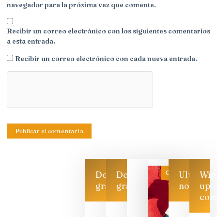
navegador para la próxima vez que comente.
Recibir un correo electrónico con los siguientes comentarios
a esta entrada.
Recibir un correo electrónico con cada nueva entrada.
Categoría
Descarga
Descarga
Ultimas
Win
gratis
gratis
noticias
up
con
Las 7