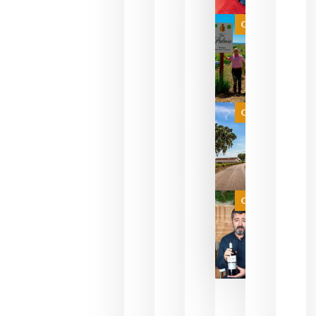
bodegas
que ya
Categoría
pueden
descorcha
sus vinos
para
celebrar
que su
selección
es
Categoría
campeona
del mundo
sin
necesidad
de espera
a que se
juegue la
Categoría
final
julio 16,
2026
La FEV
critica la
reducción
de las
ayudas a
la