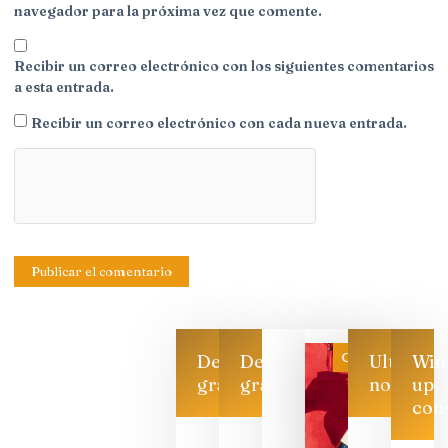
navegador para la próxima vez que comente.
Recibir un correo electrónico con los siguientes comentarios
a esta entrada.
Recibir un correo electrónico con cada nueva entrada.
Categoría
Descarga
Descarga
Ultimas
Win
gratis
gratis
noticias
up
con
Las 7