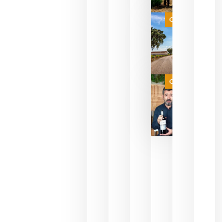
que su
selección
es
Categoría
campeona
del mundo
sin
necesidad
de espera
a que se
juegue la
Categoría
final
julio 16,
2026
La FEV
critica la
reducción
de las
ayudas a
la
promoción
del vino y
alerta del
impacto
para las
bodegas
españolas