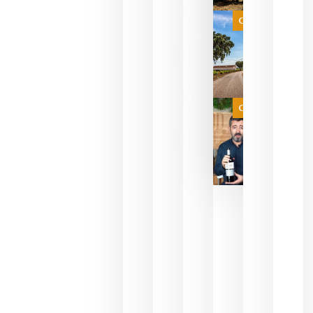
selección
es
Categoría
campeona
del mundo
sin
necesidad
de espera
a que se
juegue la
Categoría
final
julio 16,
2026
La FEV
critica la
reducción
de las
ayudas a
la
promoción
del vino y
alerta del
impacto
para las
bodegas
españolas
julio 13,