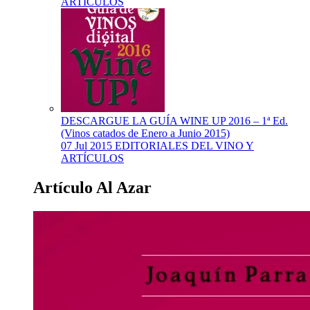
ARTÍCULOS
DESCARGUE LA GUÍA WINE UP 2016 – 1ª Ed.
(Vinos catados de Enero a Junio 2015)
07 Jul 2015
EDITORIALES DEL VINO Y
ARTÍCULOS
Artículo Al Azar