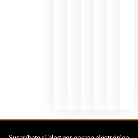
Valdeorras
en una
exposició
fotográfic
dedicada
al godello
junio 24,
2026
La apuest
de
Bodegas
Hispano
Suizas por
el magnu
que desafí
al
Champagn
junio 24,
2026
Suscríbete al blog por correo electrónico