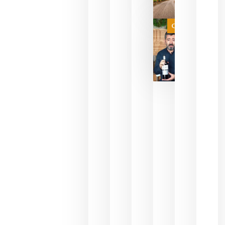
de espera
a que se
juegue la
Categoría
final
julio 16,
2026
La FEV
critica la
reducción
de las
ayudas a
la
promoción
del vino y
alerta del
impacto
para las
bodegas
españolas
julio 13,
2026
HIP 2027
reunirá en
Madrid al
sector