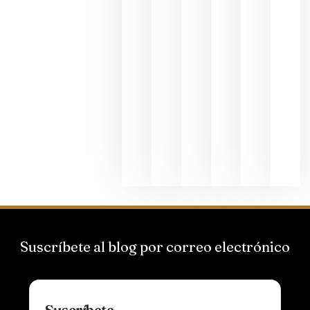
junio 24,
2026
La apuest
de
Bodegas
Hispano
Suizas por
el magnu
que desafí
al
Champagn
junio 24,
2026
Suscríbete al blog por correo electrónico
Suscríbete