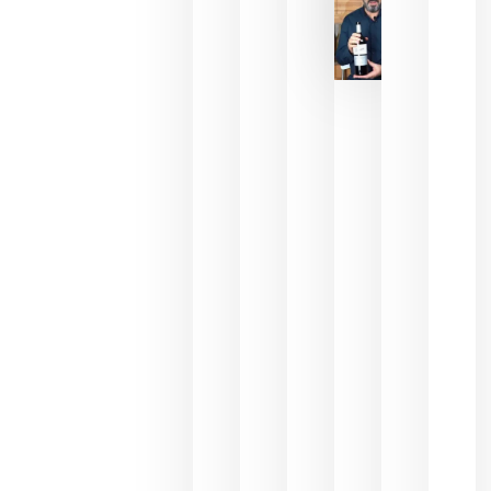
La FEV
critica la
reducción
de las
ayudas a
la
promoción
del vino y
alerta del
impacto
para las
bodegas
españolas
julio 13,
2026
HIP 2027
reunirá en
Madrid al
sector
Horeca
para defini
las
prioridade
de la