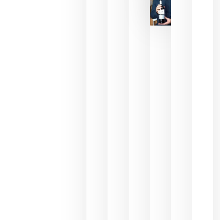
La FEV
critica la
reducción
de las
ayudas a
la
promoción
del vino y
alerta del
impacto
para las
bodegas
españolas
julio 13,
2026
HIP 2027
reunirá en
Madrid al
sector
Horeca
para defini
las
prioridade
de la
hostelería
del futuro