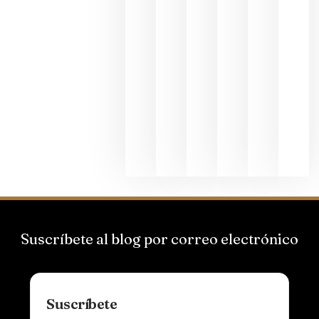
2026
La apuest
de
Bodegas
Hispano
Suizas por
el magnu
que desafí
al
Champagn
junio 24,
2026
Suscríbete al blog por correo electrónico
Suscríbete