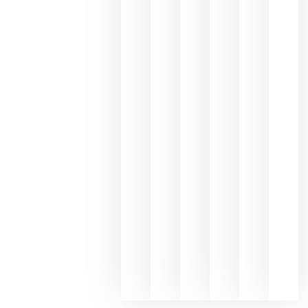
Capellane
une Ribera
del Duero
y
Valdeorras
en una
exposició
fotográfic
dedicada
al godello
junio 24,
2026
La apuest
de
Bodegas
Hispano
Suizas por
el magnu
que desafí
al
Champagn
junio 24,
2026