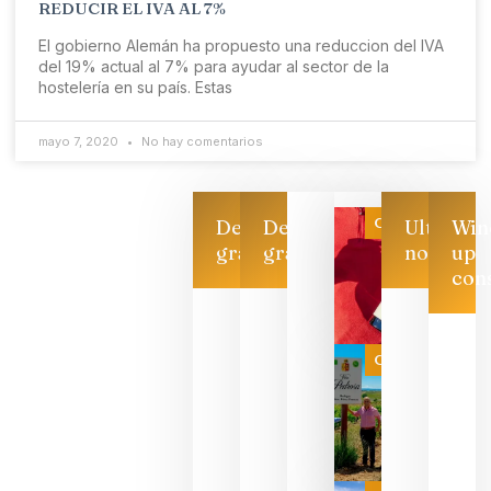
REDUCIR EL IVA AL 7%
El gobierno Alemán ha propuesto una reduccion del IVA
del 19% actual al 7% para ayudar al sector de la
hostelería en su país. Estas
mayo 7, 2020
No hay comentarios
Categoría
Descarga
Descarga
Ultimas
Win
gratis
gratis
noticias
up
con
Las 7
bodegas
que ya
Categoría
pueden
descorcha
sus vinos
para
celebrar
que su
selección