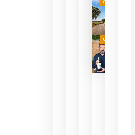
es
Categoría
campeona
del mundo
sin
necesidad
de espera
a que se
juegue la
Categoría
final
julio 16,
2026
La FEV
critica la
reducción
de las
ayudas a
la
promoción
del vino y
alerta del
impacto
para las
bodegas
españolas
julio 13,
2026