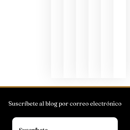
junio 24,
2026
La apuest
de
Bodegas
Hispano
Suizas por
el magnu
que desafí
al
Champagn
junio 24,
2026
Suscríbete al blog por correo electrónico
Suscríbete