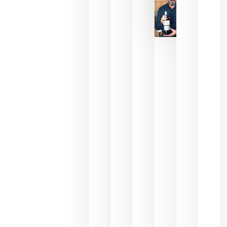
La FEV
critica la
reducción
de las
ayudas a
la
promoción
del vino y
alerta del
impacto
para las
bodegas
españolas
julio 13,
2026
HIP 2027
reunirá en
Madrid al
sector
Horeca
para defini
las
prioridade
de la