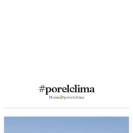
#porelclima
Home
#porelclima