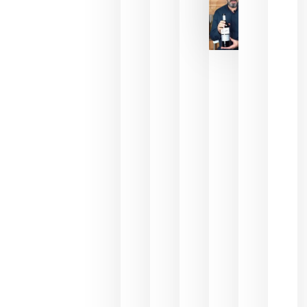
La FEV
critica la
reducción
de las
ayudas a
la
promoción
del vino y
alerta del
impacto
para las
bodegas
españolas
julio 13,
2026
HIP 2027
reunirá en
Madrid al
sector
Horeca
para defini
las
prioridade
de la