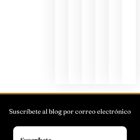
junio 24,
2026
La apuest
de
Bodegas
Hispano
Suizas por
el magnu
que desafí
al
Champagn
junio 24,
2026
Suscríbete al blog por correo electrónico
Suscríbete